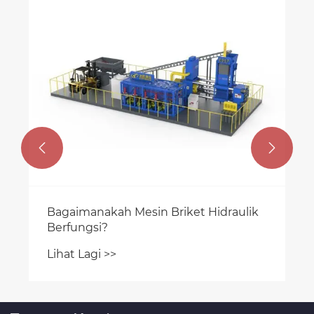
Penyelesaian Terkemuka: Peranan
Gunting Hidraulik dalam Industri
Moden
Lihat Lagi >>

